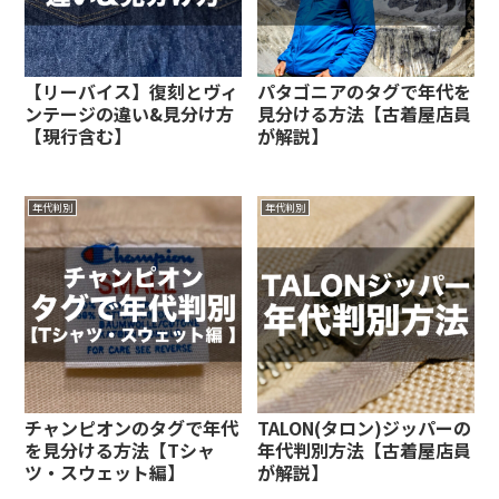
【リーバイス】復刻とヴィ
パタゴニアのタグで年代を
ンテージの違い&見分け方
見分ける方法【古着屋店員
【現行含む】
が解説】
年代判別
年代判別
チャンピオンのタグで年代
TALON(タロン)ジッパーの
を見分ける方法【Tシャ
年代判別方法【古着屋店員
ツ・スウェット編】
が解説】