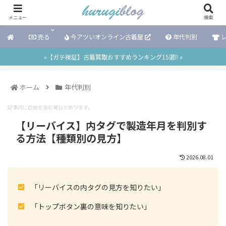
メニュー
検索
売る
今アツいオンライン古着屋
年代判別
レ
»【ガチ検証】古着買取おすすめランキング15選!! «
ホーム
年代判別
記事内に広告を含む場合があります。
【リーバイス】内タグで製造年月を判別す
る方法【種類別の見方】
2026.08.01
「リーバイスの内タグの見方を知りたい」
「トップボタン裏の意味を知りたい」