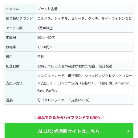
ジャンル
ブランド古着
取り扱いブランド
エルメス、シャネル、セリーヌ、グッチ、ルイ・ヴィトンなど
アイテム数
1万点以上
年齢層
20代〜60代
価格帯
1,650円〜
送料
無料
配送日数
12時までにご入金の確認が取れた場合、当日発送
クレジットカード、銀行振込、ショッピングクレジット（ロー
支払い方法
ン支払い）、コンビニ決済（前払い）、代金引換、Amazon
Pay、PayPay
返品
可（クレジットカード支払いのみ）
＼返品できるからハイブランドでも安心／
ALLU公式通販サイトはこちら