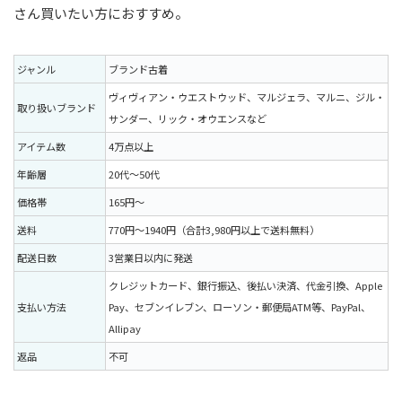
さん買いたい方におすすめ。
ジャンル
ブランド古着
ヴィヴィアン・ウエストウッド、マルジェラ、マルニ、ジル・
取り扱いブランド
サンダー、リック・オウエンスなど
アイテム数
4万点以上
年齢層
20代〜50代
価格帯
165円〜
送料
770円〜1940円（合計3,980円以上で送料無料）
配送日数
3営業日以内に発送
クレジットカード、銀行振込、後払い決済、代金引換、Apple
支払い方法
Pay、セブンイレブン、ローソン・郵便局ATM等、PayPal、
Allipay
返品
不可