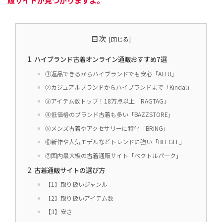
販サイトが見つかりますよ。
目次
ハイブランド古着オンライン通販おすすめ7選
①返品できるからハイブランドでも安心「ALLU」
②カジュアルブランドからハイブランドまで「Kindal」
③アイテム数トップ！18万点以上「RAGTAG」
④低価格のブランド古着も多い「BAZZSTORE」
⑤メンズ古着やアクセサリーに特化「BRING」
⑥新作や人気モデルなどトレンドに強い「BEEGLE」
⑦国内最大級の古着通販サイト「ベクトルパーク」
古着通販サイトの選び方
【1】取り扱いジャンル
【2】取り扱いアイテム数
【3】安さ