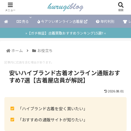
メニュー
検索
売る
今アツいオンライン古着屋
年代判別
レ
»【ガチ検証】古着買取おすすめランキング15選!! «
ホーム
お役立ち
記事内に広告を含む場合があります。
安いハイブランド古着オンライン通販おす
すめ7選【古着屋店員が解説】
2026.08.01
「ハイブランド古着を安く買いたい」
「おすすめの通販サイトが知りたい」