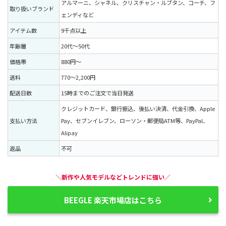
アルマーニ、シャネル、クリスチャン・ルブタン、コーチ、フ
取り扱いブランド
ェンディなど
アイテム数
9千点以上
年齢層
20代〜50代
価格帯
880円〜
送料
770〜2,200円
配送日数
15時までのご注文で当日発送
クレジットカード、銀行振込、後払い決済、代金引換、Apple
支払い方法
Pay、セブンイレブン、ローソン・郵便局ATM等、PayPal、
Alipay
返品
不可
＼新作や人気モデルなどトレンドに強い／
BEEGLE 楽天市場店はこちら