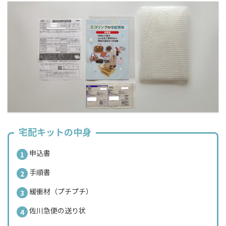
宅配キットの中身
申込書
手順書
緩衝材（プチプチ）
佐川急便の送り状