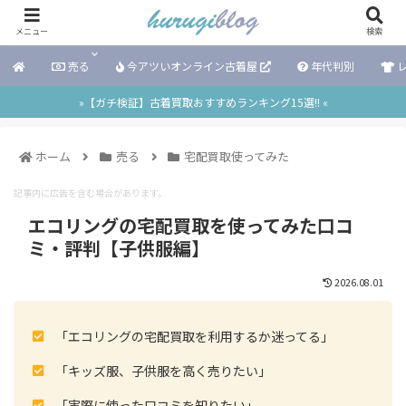
メニュー
検索
売る
今アツいオンライン古着屋
年代判別
レ
»【ガチ検証】古着買取おすすめランキング15選!! «
ホーム
売る
宅配買取使ってみた
記事内に広告を含む場合があります。
エコリングの宅配買取を使ってみた口コ
ミ・評判【子供服編】
2026.08.01
「エコリングの宅配買取を利用するか迷ってる」
「キッズ服、子供服を高く売りたい」
「実際に使った口コミを知りたい」