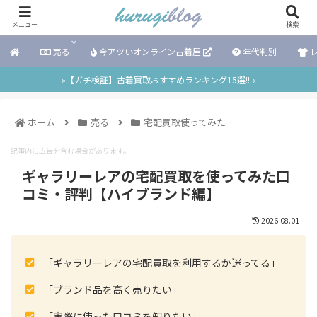
メニュー
検索
売る
今アツいオンライン古着屋
年代判別
レ
»【ガチ検証】古着買取おすすめランキング15選!! «
ホーム
売る
宅配買取使ってみた
記事内に広告を含む場合があります。
ギャラリーレアの宅配買取を使ってみた口
コミ・評判【ハイブランド編】
2026.08.01
「ギャラリーレアの宅配買取を利用するか迷ってる」
「ブランド品を高く売りたい」
「実際に使った口コミを知りたい」