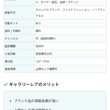
ナ、ダイヤ・宝石、金券・チケット
カジュアルブランド、ファストファッション、ノーブラン
買取不可
ドなど
宅配キット
あり
送料 / 手数料
無料
キャンセル
可（返送料無料）
査定期間
当日中
入金日数
翌営業日以内
身分証
コピーのみ
運送保険
上限なしで補償可
ギャラリーレアのメリット
ブランド品の買取金額が高い
上限なしの運送保険あり