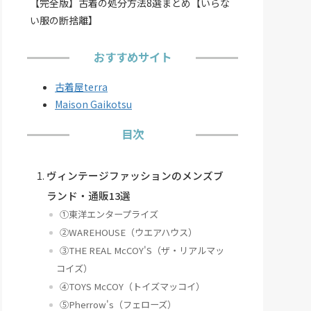
【完全版】古着の処分方法8選まとめ【いらな
い服の断捨離】
おすすめサイト
古着屋terra
Maison Gaikotsu
目次
ヴィンテージファッションのメンズブ
ランド・通販13選
①東洋エンタープライズ
②WAREHOUSE（ウエアハウス）
③THE REAL McCOY'S（ザ・リアルマッ
コイズ）
④TOYS McCOY（トイズマッコイ）
⑤Pherrow's（フェローズ）