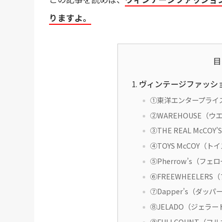
りますよ。
目
ヴィンテージファッシ
①東洋エンタープライ
②WAREHOUSE（ウ
③THE REAL McC
④TOYS McCOY（
⑤Pherrow’s（フェ
⑥FREEWHEELER
⑦Dapper’s（ダッパ
⑧JELADO（ジェラー
⑨FULLCOUNT（フ