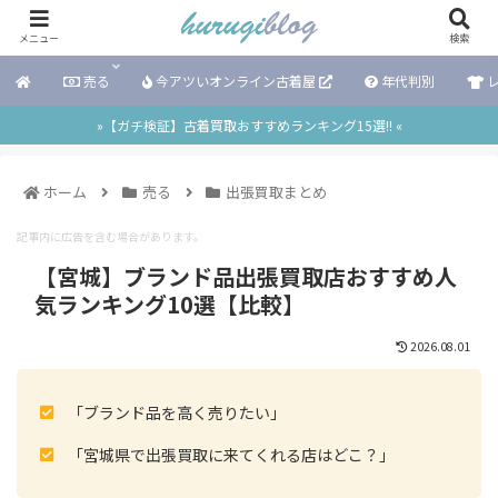
メニュー
検索
売る
今アツいオンライン古着屋
年代判別
レ
»【ガチ検証】古着買取おすすめランキング15選!! «
ホーム
売る
出張買取まとめ
記事内に広告を含む場合があります。
【宮城】ブランド品出張買取店おすすめ人
気ランキング10選【比較】
2026.08.01
「ブランド品を高く売りたい」
「宮城県で出張買取に来てくれる店はどこ？」