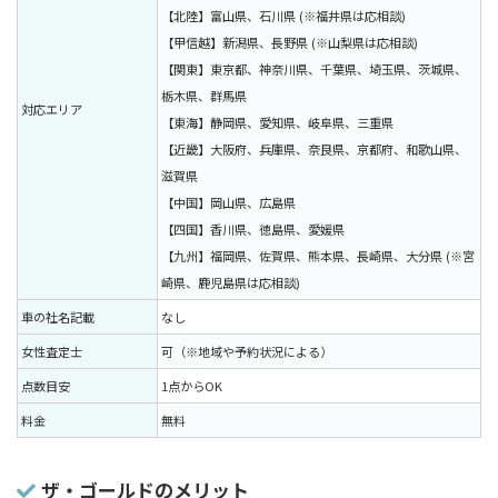
【北陸】富山県、石川県 (※福井県は応相談)
【甲信越】新潟県、長野県 (※山梨県は応相談)
【関東】東京都、神奈川県、千葉県、埼玉県、茨城県、
栃木県、群馬県
対応エリア
【東海】静岡県、愛知県、岐阜県、三重県
【近畿】大阪府、兵庫県、奈良県、京都府、和歌山県、
滋賀県
【中国】岡山県、広島県
【四国】香川県、徳島県、愛媛県
【九州】福岡県、佐賀県、熊本県、長崎県、大分県 (※宮
崎県、鹿児島県は応相談)
車の社名記載
なし
女性査定士
可（※地域や予約状況による）
点数目安
1点からOK
料金
無料
ザ・ゴールドのメリット