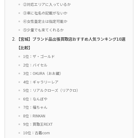
②対応エリアに入っているか
③車に社名の記載がないか
④女性査定士は指定可能か
⑤少量でも来てくれるか
【宮城】ブランド品出張買取店おすすめ人気ランキング10選
【比較】
1位：ザ・ゴールド
2位：バイセル
3位：OKURA（おお蔵）
4位：ギャラリーレア
5位：リアルクローズ（リアクロ）
6位：なんぼや
7位：福ちゃん
8位：RINKAN
9位：買取王REXT
10位：古着com