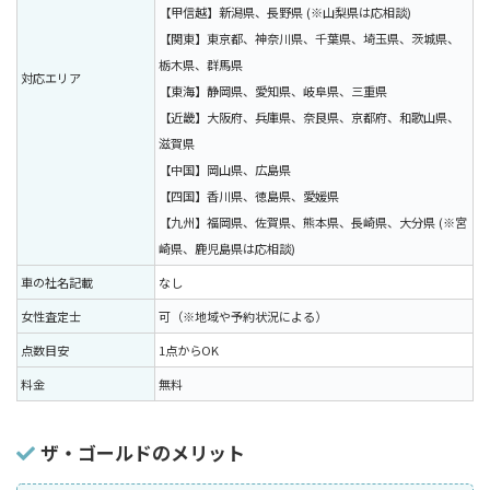
【甲信越】新潟県、長野県 (※山梨県は応相談)
【関東】東京都、神奈川県、千葉県、埼玉県、茨城県、
栃木県、群馬県
対応エリア
【東海】静岡県、愛知県、岐阜県、三重県
【近畿】大阪府、兵庫県、奈良県、京都府、和歌山県、
滋賀県
【中国】岡山県、広島県
【四国】香川県、徳島県、愛媛県
【九州】福岡県、佐賀県、熊本県、長崎県、大分県 (※宮
崎県、鹿児島県は応相談)
車の社名記載
なし
女性査定士
可（※地域や予約状況による）
点数目安
1点からOK
料金
無料
ザ・ゴールドのメリット