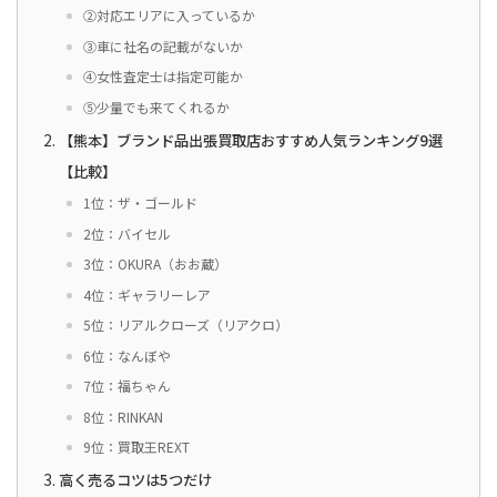
②対応エリアに入っているか
③車に社名の記載がないか
④女性査定士は指定可能か
⑤少量でも来てくれるか
【熊本】ブランド品出張買取店おすすめ人気ランキング9選
【比較】
1位：ザ・ゴールド
2位：バイセル
3位：OKURA（おお蔵）
4位：ギャラリーレア
5位：リアルクローズ（リアクロ）
6位：なんぼや
7位：福ちゃん
8位：RINKAN
9位：買取王REXT
高く売るコツは5つだけ