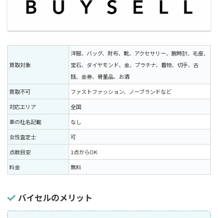
洋服、バッグ、財布、靴、アクセサリー、腕時計、毛皮、
買取対象
宝石、ダイヤモンド、金、プラチナ、着物、切手、古
銭、金券、骨董品、お酒
買取不可
ファストファッション、ノーブランドなど
対応エリア
全国
車の社名記載
なし
女性査定士
可
点数目安
1点からOK
料金
無料
バイセルのメリット