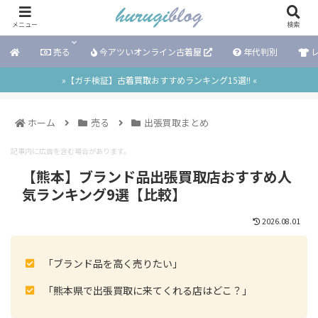
メニュー
検索
売る
今アツいオンライン古着屋
年代判別
レ
»【ガチ検証】古着買取おすすめランキング15選!! «
ホーム
売る
出張買取まとめ
記事内に広告を含む場合があります。
【熊本】ブランド品出張買取店おすすめ人
気ランキング9選【比較】
2026.08.01
「ブランド品を高く売りたい」
「熊本県で出張買取に来てくれる店はどこ？」