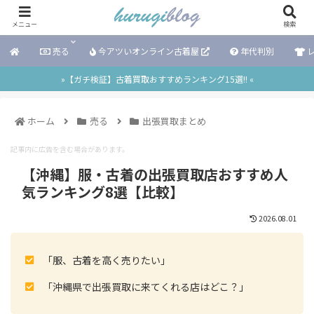
メニュー
検索
売る
今アツいオンライン古着屋
年代判別
レ
»【ガチ検証】古着買取おすすめランキング15選!! «
ホーム
売る
出張買取まとめ
記事内に広告を含む場合があります。
【沖縄】服・古着の出張買取店おすすめ人
気ランキング8選【比較】
2026.08.01
「服、古着を高く売りたい」
「沖縄県で出張買取に来てくれる店はどこ？」