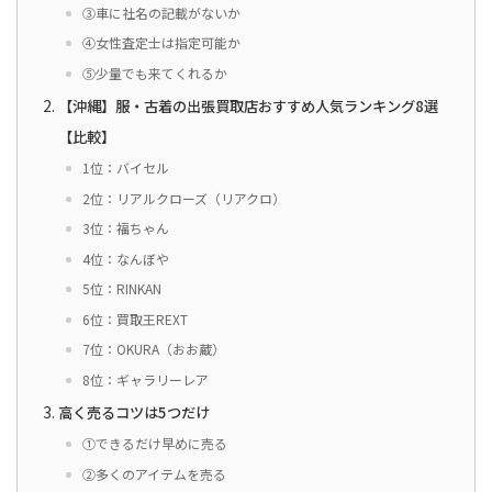
③車に社名の記載がないか
④女性査定士は指定可能か
⑤少量でも来てくれるか
【沖縄】服・古着の出張買取店おすすめ人気ランキング8選
【比較】
1位：バイセル
2位：リアルクローズ（リアクロ）
3位：福ちゃん
4位：なんぼや
5位：RINKAN
6位：買取王REXT
7位：OKURA（おお蔵）
8位：ギャラリーレア
高く売るコツは5つだけ
①できるだけ早めに売る
②多くのアイテムを売る