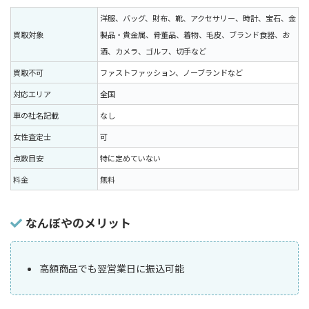
洋服、バッグ、財布、靴、アクセサリー、時計、宝石、金
買取対象
製品・貴金属、骨董品、着物、毛皮、ブランド食器、お
酒、カメラ、ゴルフ、切手など
買取不可
ファストファッション、ノーブランドなど
対応エリア
全国
車の社名記載
なし
女性査定士
可
点数目安
特に定めていない
料金
無料
なんぼやのメリット
高額商品でも翌営業日に振込可能