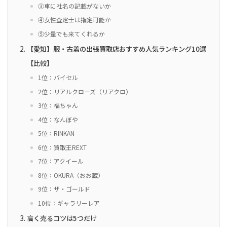
③車に社名の記載がないか
④女性査定士は指定可能か
⑤少量でも来てくれるか
【愛知】服・古着の出張買取店おすすめ人気ランキング10選
【比較】
1位：バイセル
2位：リアルクローズ（リアクロ）
3位：福ちゃん
4位：なんぼや
5位：RINKAN
6位：買取王REXT
7位：アクイール
8位：OKURA（おお蔵）
9位：ザ・ゴールド
10位：ギャラリーレア
高く売るコツは5つだけ