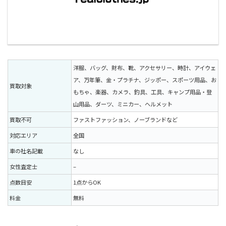
洋服、バッグ、財布、靴、アクセサリー、時計、アイウェ
ア、万年筆、金・プラチナ、ジッポー、スポーツ用品、お
買取対象
もちゃ、楽器、カメラ、釣具、工具、キャンプ用品・登
山用品、ダーツ、ミニカー、ヘルメット
買取不可
ファストファッション、ノーブランドなど
対応エリア
全国
車の社名記載
なし
女性査定士
–
点数目安
1点からOK
料金
無料