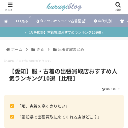
メニュー
検索
売る
今アツいオンライン古着屋
年代判別
レ
»【ガチ検証】古着買取おすすめランキング15選!! «
ホーム
売る
出張買取まとめ
記事内に広告を含む場合があります。
【愛知】服・古着の出張買取店おすすめ人
気ランキング10選【比較】
2026.08.01
「服、古着を高く売りたい」
「愛知県で出張買取に来てくれる店はどこ？」