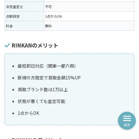
女性査定士
不可
点数目安
1点からOK
料金
無料
RINKANのメリット
最短即日対応（関東一都六県）
新規の方限定で買取金額15%UP
買取ブランド数は1万以上
状態が悪くても査定可能
1点からOK
目次