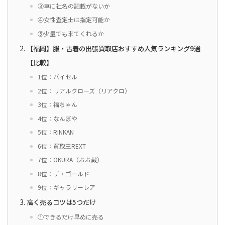
③車に社名の記載がないか
④女性査定士は指定可能か
⑤少量でも来てくれるか
【福岡】服・古着の出張買取店おすすめ人気ランキング9選
【比較】
1位：バイセル
2位：リアルクローズ（リアクロ）
3位：福ちゃん
4位：なんぼや
5位：RINKAN
6位：買取王REXT
7位：OKURA（おお蔵）
8位：ザ・ゴールド
9位：ギャラリーレア
高く売るコツは5つだけ
①できるだけ早めに売る