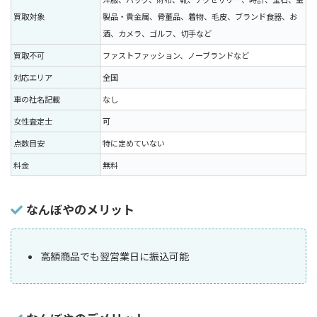
買取対象
製品・貴金属、骨董品、着物、毛皮、ブランド食器、お
酒、カメラ、ゴルフ、切手など
買取不可
ファストファッション、ノーブランドなど
対応エリア
全国
車の社名記載
なし
女性査定士
可
点数目安
特に定めていない
料金
無料
なんぼやのメリット
高額商品でも翌営業日に振込可能