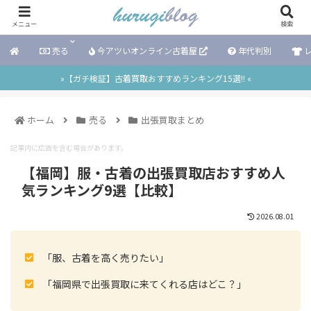
メニュー
検索
売る
今アツいオンライン古着屋
年代判別
レ
»【ガチ検証】古着買取おすすめランキング15選!! «
ホーム
売る
出張買取まとめ
記事内に広告を含む場合があります。
【福岡】服・古着の出張買取店おすすめ人
気ランキング9選【比較】
2026.08.01
「服、古着を高く売りたい」
「福岡県で出張買取に来てくれる店はどこ？」