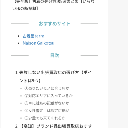
【完全版】古着の処分方法8選まとめ【いらな
い服の断捨離】
おすすめサイト
古着屋terra
Maison Gaikotsu
目次
失敗しない出張買取店の選び方【ポイ
ントは5つ】
①売りたいモノに合う店か
②対応エリアに入っているか
③車に社名の記載がないか
④女性査定士は指定可能か
⑤少量でも来てくれるか
【高知】ブランド品出張買取店おすす