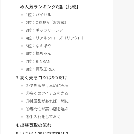
め人気ランキング8選【比較】
1位：バイセル
2位：OKURA（おお蔵）
3位：ギャラリーレア
4位：リアルクローズ（リアクロ）
5位：なんぼや
6位：福ちゃん
7位：RINKAN
8位：買取王REXT
高く売るコツは5つだけ
①できるだけ早めに売る
②多くのアイテムを売る
③付属品があれば一緒に
④専門性が高い店を選ぶ
⑤手入れをしておく
出張買取の流れ
いちばん高い買取店は？