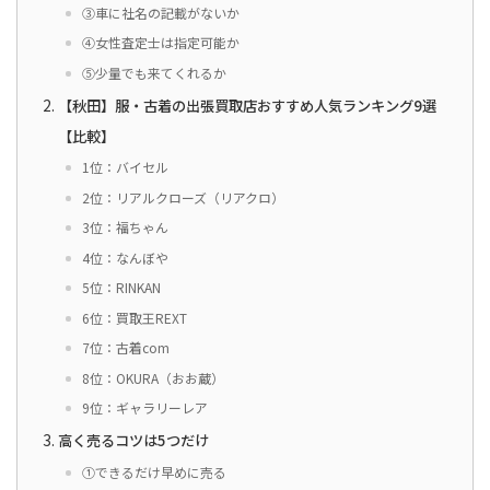
③車に社名の記載がないか
④女性査定士は指定可能か
⑤少量でも来てくれるか
【秋田】服・古着の出張買取店おすすめ人気ランキング9選
【比較】
1位：バイセル
2位：リアルクローズ（リアクロ）
3位：福ちゃん
4位：なんぼや
5位：RINKAN
6位：買取王REXT
7位：古着com
8位：OKURA（おお蔵）
9位：ギャラリーレア
高く売るコツは5つだけ
①できるだけ早めに売る