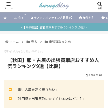
メニュー
検索
売る
今アツいオンライン古着屋
年代判別
レ
»【ガチ検証】古着買取おすすめランキング15選!! «
ホーム
売る
出張買取まとめ
記事内に広告を含む場合があります。
【秋田】服・古着の出張買取店おすすめ人
気ランキング9選【比較】
2026.08.01
「服、古着を高く売りたい」
「秋田県で出張買取に来てくれる店はどこ？」