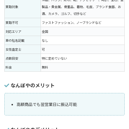
買取対象
製品・貴金属、骨董品、着物、毛皮、ブランド食器、お
酒、カメラ、ゴルフ、切手など
買取不可
ファストファッション、ノーブランドなど
対応エリア
全国
車の社名記載
なし
女性査定士
可
点数目安
特に定めていない
料金
無料
なんぼやのメリット
高額商品でも翌営業日に振込可能