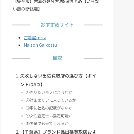
【完全版】古着の処分方法8選まとめ【いらな
い服の断捨離】
おすすめサイト
古着屋terra
Maison Gaikotsu
目次
失敗しない出張買取店の選び方【ポイ
ントは5つ】
①売りたいモノに合う店か
②対応エリアに入っているか
③車に社名の記載がないか
④女性査定士は指定可能か
⑤少量でも来てくれるか
【千葉県】ブランド品出張買取店おす