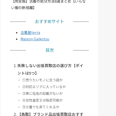
【完全版】古着の処分方法8選まとめ【いらな
い服の断捨離】
おすすめサイト
古着屋terra
Maison Gaikotsu
目次
失敗しない出張買取店の選び方【ポイ
ントは5つ】
①売りたいモノに合う店か
②対応エリアに入っているか
③車に社名の記載がないか
④女性査定士は指定可能か
⑤少量でも来てくれるか
【鳥取】ブランド品出張買取店おすす