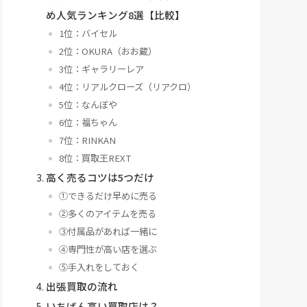
め人気ランキング8選【比較】
1位：バイセル
2位：OKURA（おお蔵）
3位：ギャラリーレア
4位：リアルクローズ（リアクロ）
5位：なんぼや
6位：福ちゃん
7位：RINKAN
8位：買取王REXT
高く売るコツは5つだけ
①できるだけ早めに売る
②多くのアイテムを売る
③付属品があれば一緒に
④専門性が高い店を選ぶ
⑤手入れをしておく
出張買取の流れ
いちばん高い買取店は？