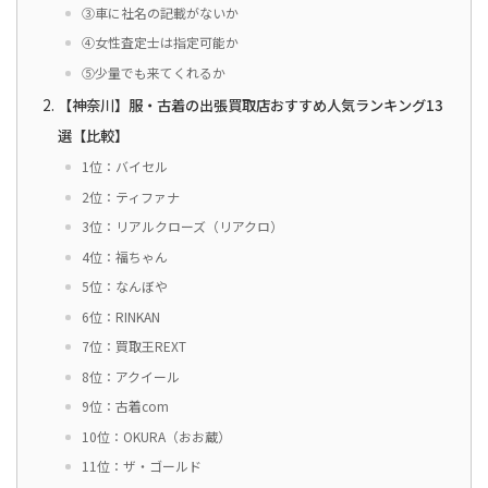
③車に社名の記載がないか
④女性査定士は指定可能か
⑤少量でも来てくれるか
【神奈川】服・古着の出張買取店おすすめ人気ランキング13
選【比較】
1位：バイセル
2位：ティファナ
3位：リアルクローズ（リアクロ）
4位：福ちゃん
5位：なんぼや
6位：RINKAN
7位：買取王REXT
8位：アクイール
9位：古着com
10位：OKURA（おお蔵）
11位：ザ・ゴールド