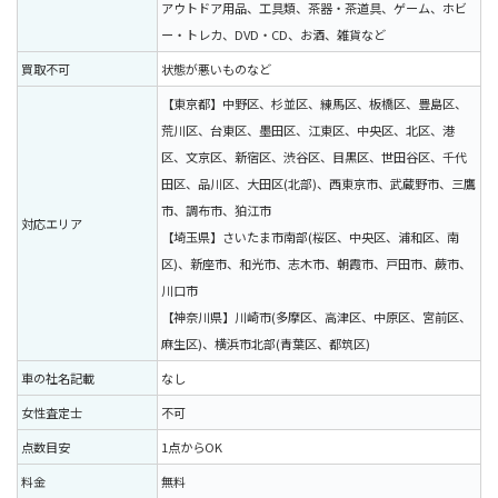
アウトドア用品、工具類、茶器・茶道具、ゲーム、ホビ
ー・トレカ、DVD・CD、お酒、雑貨など
買取不可
状態が悪いものなど
【東京都】中野区、杉並区、練馬区、板橋区、豊島区、
荒川区、台東区、墨田区、江東区、中央区、北区、港
区、文京区、新宿区、渋谷区、目黒区、世田谷区、千代
田区、品川区、大田区(北部)、西東京市、武蔵野市、三鷹
市、調布市、狛江市
対応エリア
【埼玉県】さいたま市南部(桜区、中央区、浦和区、南
区)、新座市、和光市、志木市、朝霞市、戸田市、蕨市、
川口市
【神奈川県】川崎市(多摩区、高津区、中原区、宮前区、
麻生区)、横浜市北部(青葉区、都筑区)
車の社名記載
なし
女性査定士
不可
点数目安
1点からOK
料金
無料