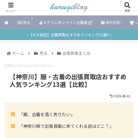
メニュー
検索
売る
今アツいオンライン古着屋
年代判別
レ
»【ガチ検証】古着買取おすすめランキング15選!! «
ホーム
売る
出張買取まとめ
記事内に広告を含む場合があります。
【神奈川】服・古着の出張買取店おすすめ
人気ランキング13選【比較】
2026.08.01
「服、古着を高く売りたい」
「神奈川県で出張買取に来てくれる店はどこ？」