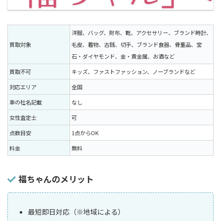
洋服、バッグ、財布、靴、アクセサリー、ブランド時計、
買取対象
毛皮、着物、古銭、切手、ブランド食器、骨董品、宝
石・ダイヤモンド、金・貴金属、お酒など
買取不可
キッズ、ファストファッション、ノーブランドなど
対応エリア
全国
車の社名記載
なし
女性査定士
可
点数目安
1点からOK
料金
無料
福ちゃんのメリット
最短即日対応（※地域による）