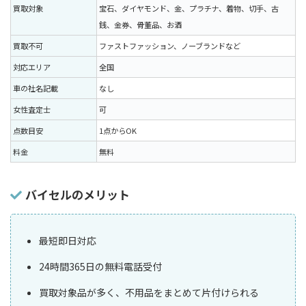
買取対象
宝石、ダイヤモンド、金、プラチナ、着物、切手、古
銭、金券、骨董品、お酒
買取不可
ファストファッション、ノーブランドなど
対応エリア
全国
車の社名記載
なし
女性査定士
可
点数目安
1点からOK
料金
無料
バイセルのメリット
最短即日対応
24時間365日の無料電話受付
買取対象品が多く、不用品をまとめて片付けられる