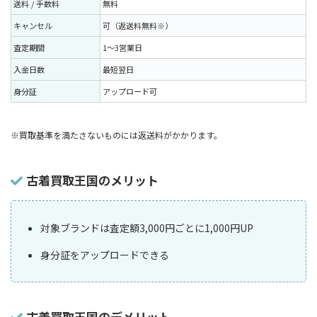
送料 / 手数料
無料
キャンセル
可（返送料無料※）
査定期間
1〜3営業日
入金日数
最短翌日
身分証
アップロード可
※買取基準を満たさないものには返送料がかかります。
古着買取王国のメリット
対象ブランドは査定額3,000円ごとに1,000円UP
身分証をアップロードできる
古着買取王国のデメリット