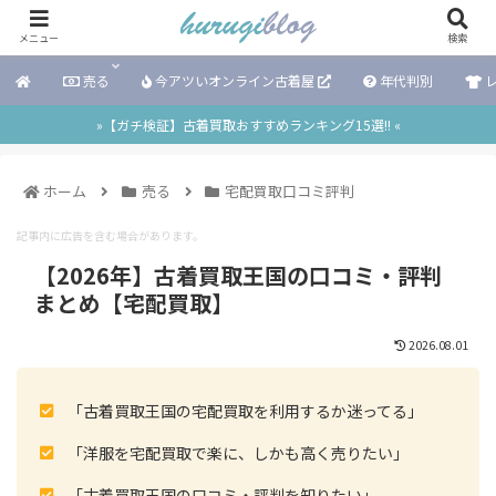
メニュー
検索
売る
今アツいオンライン古着屋
年代判別
レ
»【ガチ検証】古着買取おすすめランキング15選!! «
ホーム
売る
宅配買取口コミ評判
記事内に広告を含む場合があります。
【2026年】古着買取王国の口コミ・評判
まとめ【宅配買取】
2026.08.01
「古着買取王国の宅配買取を利用するか迷ってる」
「洋服を宅配買取で楽に、しかも高く売りたい」
「古着買取王国の口コミ・評判を知りたい」