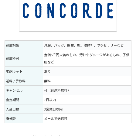
買取対象
洋服、バッグ、財布、靴、腕時計、アクセサリーなど
定価5千円未満のもの、汚れやダメージがあるもの、子供
買取不可
服など
宅配キット
あり
送料 / 手数料
無料
キャンセル
可（返送料無料）
査定期間
7日以内
入金日数
3営業日以内
身分証
メールで送信可