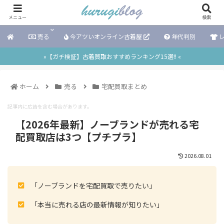
メニュー
検索
売る
今アツいオンライン古着屋
年代判別
レ
»【ガチ検証】古着買取おすすめランキング15選!! «
ホーム
売る
宅配買取まとめ
記事内に広告を含む場合があります。
【2026年最新】ノーブランドが売れる宅
配買取店は3つ【プチプラ】
2026.08.01
「ノーブランドを宅配買取で売りたい」
「本当に売れる店の最新情報が知りたい」