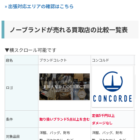
» 出張対応エリアの確認はこちら
ノーブランドが売れる買取店の比較一覧表
▼横スクロール可能です
店名
ブランドコレクト
コンコルド
イ
ロゴ
定価5千円以上
条件
取り扱いブランド5点以上を含む
1
ダメージなし
洋服、バッグ、財布
洋服、バッグ、財布
洋
対象品目