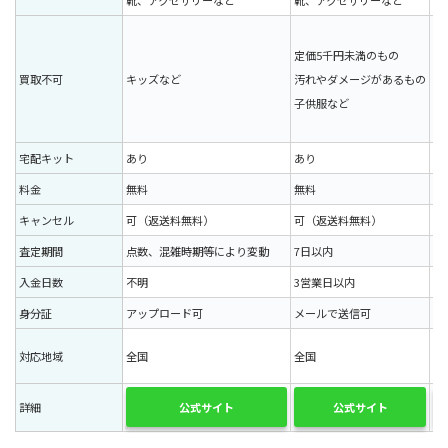
靴、アクセサリーなど
靴、アクセサリーなど
ア
不
定価5千円未満のもの
状
買取不可
キッズなど
汚れやダメージがあるもの
未
子供服など
購
新
宅配キット
あり
あり
な
料金
無料
無料
無
キャンセル
可（返送料無料）
可（返送料無料）
可
査定期間
点数、混雑時期等により変動
7日以内
3
入金日数
不明
3営業日以内
3
身分証
アップロード可
メールで送信可
コ
対応地域
全国
全国
全
公式サイト
公式サイト
詳細