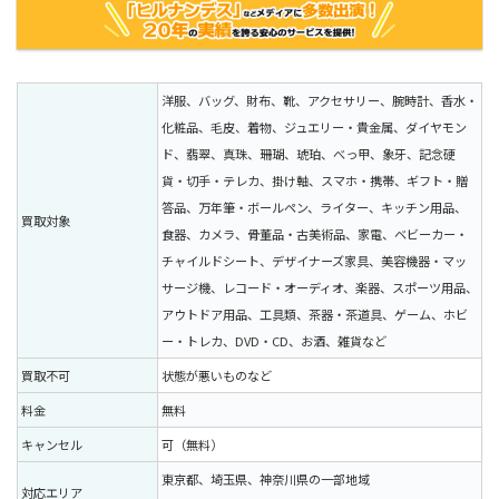
洋服、バッグ、財布、靴、アクセサリー、腕時計、香水・
化粧品、毛皮、着物、ジュエリー・貴金属、ダイヤモン
ド、翡翠、真珠、珊瑚、琥珀、べっ甲、象牙、記念硬
貨・切手・テレカ、掛け軸、スマホ・携帯、ギフト・贈
答品、万年筆・ボールペン、ライター、キッチン用品、
買取対象
食器、カメラ、骨董品・古美術品、家電、ベビーカー・
チャイルドシート、デザイナーズ家具、美容機器・マッ
サージ機、レコード・オーディオ、楽器、スポーツ用品、
アウトドア用品、工具類、茶器・茶道具、ゲーム、ホビ
ー・トレカ、DVD・CD、お酒、雑貨など
買取不可
状態が悪いものなど
料金
無料
キャンセル
可（無料）
東京都、埼玉県、神奈川県の一部地域
対応エリア