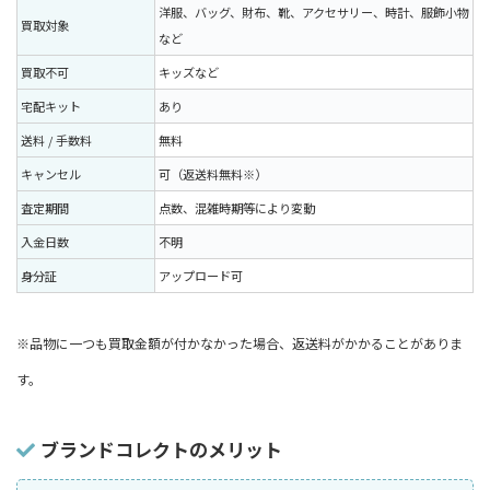
洋服、バッグ、財布、靴、アクセサリー、時計、服飾小物
買取対象
など
買取不可
キッズなど
宅配キット
あり
送料 / 手数料
無料
キャンセル
可（返送料無料※）
査定期間
点数、混雑時期等により変動
入金日数
不明
身分証
アップロード可
※品物に一つも買取金額が付かなかった場合、返送料がかかることがありま
す。
ブランドコレクトのメリット