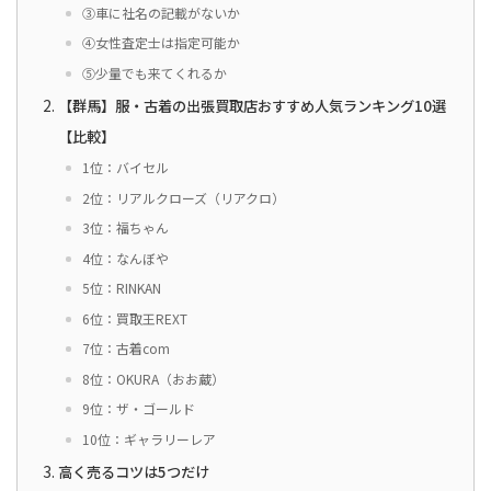
③車に社名の記載がないか
④女性査定士は指定可能か
⑤少量でも来てくれるか
【群馬】服・古着の出張買取店おすすめ人気ランキング10選
【比較】
1位：バイセル
2位：リアルクローズ（リアクロ）
3位：福ちゃん
4位：なんぼや
5位：RINKAN
6位：買取王REXT
7位：古着com
8位：OKURA（おお蔵）
9位：ザ・ゴールド
10位：ギャラリーレア
高く売るコツは5つだけ