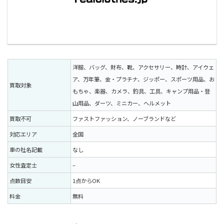
洋服、バッグ、財布、靴、アクセサリー、時計、アイウェ
ア、万年筆、金・プラチナ、ジッポー、スポーツ用品、お
買取対象
もちゃ、楽器、カメラ、釣具、工具、キャンプ用品・登
山用品、ダーツ、ミニカー、ヘルメット
買取不可
ファストファッション、ノーブランドなど
対応エリア
全国
車の社名記載
なし
女性査定士
–
点数目安
1点からOK
料金
無料