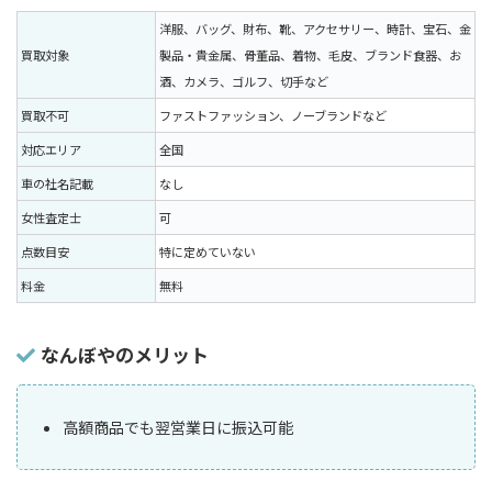
洋服、バッグ、財布、靴、アクセサリー、時計、宝石、金
買取対象
製品・貴金属、骨董品、着物、毛皮、ブランド食器、お
酒、カメラ、ゴルフ、切手など
買取不可
ファストファッション、ノーブランドなど
対応エリア
全国
車の社名記載
なし
女性査定士
可
点数目安
特に定めていない
料金
無料
なんぼやのメリット
高額商品でも翌営業日に振込可能