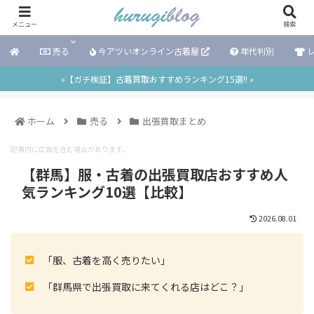
メニュー
検索
売る
今アツいオンライン古着屋
年代判別
レ
»【ガチ検証】古着買取おすすめランキング15選!! «
ホーム
売る
出張買取まとめ
記事内に広告を含む場合があります。
【群馬】服・古着の出張買取店おすすめ人
気ランキング10選【比較】
2026.08.01
「服、古着を高く売りたい」
「群馬県で出張買取に来てくれる店はどこ？」