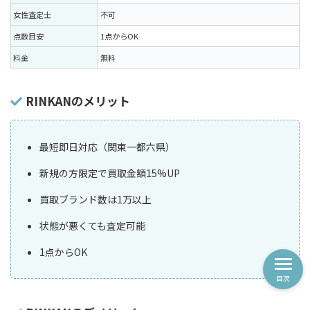
女性査定士
不可
点数目安
1点からOK
料金
無料
RINKANのメリット
最短即日対応（関東一都六県）
新規の方限定で買取金額15%UP
買取ブランド数は1万以上
状態が悪くても査定可能
1点からOK
目次