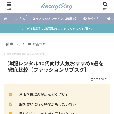
メニュー
検索
売る
今アツいオンライン古着屋
年代判別
レ
»【ガチ検証】古着買取おすすめランキング15選!! «
ホーム
お役立ち
記事内に広告を含む場合があります。
洋服レンタル40代向け人気おすすめ6選を
徹底比較【ファッションサブスク】
2026.08.01
「洋服を選ぶのがめんどくさい」
「服を買いに行く時間がもったいない」
「周りからおしゃれだと思われたい」