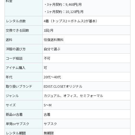
料金
・3ヶ月契約：9,460円/月
・1ヶ月契約：10,120円/月
レンタル点数
4着（トップス2＋ボトムス2が基本）
交換できる回数
1回/月
送料
往復送料無料
洋服の選び方
自分で選ぶ
コーデ相談
不可
アイテム購入
可
年代
20代〜40代
取り扱いブランド
EDIST.CLOSETオリジナル
ジャンル
カジュアル、オフィス、セミフォーマル
サイズ
S〜M
新品or古着
古着
単発orサブスク
サブスク
レンタル期間
無期限