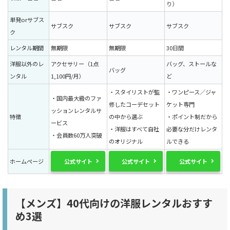
り）
単発orサブス
サブスク
サブスク
サブスク
ク
レンタル期間
無期限
無期限
30日間
洋服以外のレ
アクセサリー（1点
バッグ、ストールな
バッグ
ンタル
1,100円/月）
ど
・スタイリストが監
・ワンピース／ジャ
・国内最大級のファ
修したコーデセット
ケット専門
ッションレンタルサ
特徴
の中から選ぶ
・ポイント制だから
ービス
・洋服はすべて自社
必要な分だけレンタ
・会員数60万人突破
のオリジナル
ルできる
公式サイト
公式サイト
公式サイト
ホームページ
【メンズ】40代向けの洋服レンタルおすす
め3選