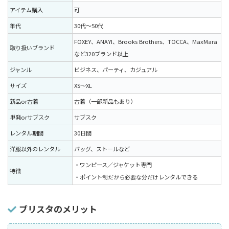
アイテム購入
可
年代
30代〜50代
FOXEY、ANAYI、Brooks Brothers、TOCCA、MaxMara
取り扱いブランド
など320ブランド以上
ジャンル
ビジネス、パーティ、カジュアル
サイズ
XS〜XL
新品or古着
古着（一部新品もあり）
単発orサブスク
サブスク
レンタル期間
30日間
洋服以外のレンタル
バッグ、ストールなど
・ワンピース／ジャケット専門
特徴
・ポイント制だから必要な分だけレンタルできる
ブリスタのメリット