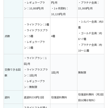
・レギュラープラ
円/月
・プラチナ会員：
ン：10,800円/月
・1ヶ月契約：
33,000円/月
10,120円/月
・シルバー会員：約3
・ライトプラン：3着
着
・ライトプラスプラ
・ゴールド会員：約
点数
ン：5着
4着
6〜7着
・レギュラープラ
・プラチナ会員：約
ン：3着
10〜11着
・ライトプラン：1
回/月
交換できる回
・ライトプラスプラ
1回/月
無制限
数
ン：1回/月
・レギュラープラ
ン：無制限
往復送料無料（月2回
送料
返送料330円/1回
往復送料無料
目以降は有料）
スタイリストが選ん