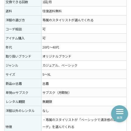
交換できる回数
1回/月
送料
往復送料無料
洋服の選び方
専属のスタイリストが選んでくれる
コーデ相談
可
アイテム購入
可
年代
20代〜40代
取り扱いブランド
オリジナルブランド
ジャンル
カジュアル、ベーシック
サイズ
S〜XL
新品or古着
古着
単発orサブスク
サブスク（月額制）
レンタル期間
無期限
洋服以外のレンタル
なし
目次
・専属のスタイリストが「ベーシックで清涼感のあるコ
特徴
ーデ」を選んでくれる