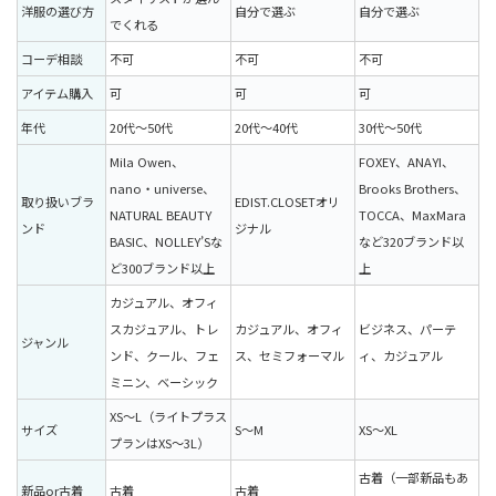
洋服の選び方
自分で選ぶ
自分で選ぶ
でくれる
コーデ相談
不可
不可
不可
アイテム購入
可
可
可
年代
20代〜50代
20代〜40代
30代〜50代
Mila Owen、
FOXEY、ANAYI、
nano・universe、
Brooks Brothers、
取り扱いブラ
EDIST.CLOSETオリ
NATURAL BEAUTY
TOCCA、MaxMara
ンド
ジナル
BASIC、NOLLEY’Sな
など320ブランド以
ど300ブランド以上
上
カジュアル、オフィ
スカジュアル、トレ
カジュアル、オフィ
ビジネス、パーテ
ジャンル
ンド、クール、フェ
ス、セミフォーマル
ィ、カジュアル
ミニン、ベーシック
XS〜L（ライトプラス
サイズ
S〜M
XS〜XL
プランはXS〜3L）
古着（一部新品もあ
新品or古着
古着
古着