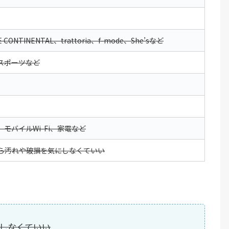
E CONTINENTAL、trattoria、f-mode、She’sなど
スポーツなど
モバイルWi-Fi、家電など
ら汚れや破損を気にしなくていい
しなくていい