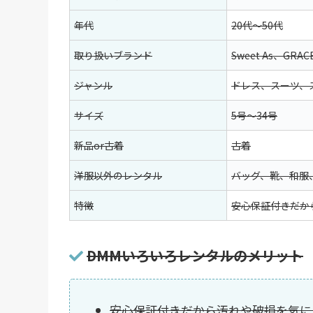
年代
20代〜50代
取り扱いブランド
Sweet As、GRAC
ジャンル
ドレス、スーツ、
サイズ
5号〜34号
新品or古着
古着
洋服以外のレンタル
バッグ、靴、和服、
特徴
安心保証付きだか
DMMいろいろレンタルのメリット
安心保証付きだから汚れや破損を気に