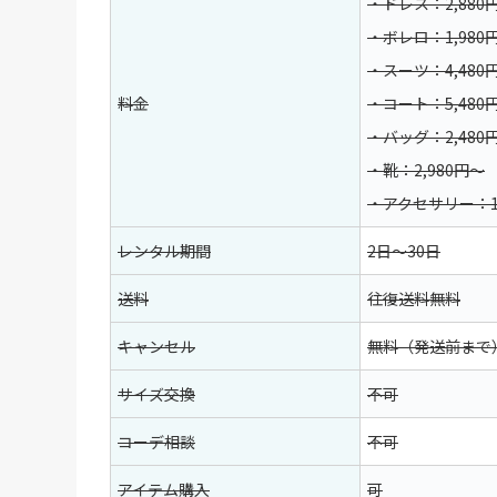
・ドレス：2,880
・ボレロ：1,980
・スーツ：4,480
料金
・コート：5,480
・バッグ：2,480
・靴：2,980円〜
・アクセサリー：1,
レンタル期間
2日〜30日
送料
往復送料無料
キャンセル
無料（発送前まで
サイズ交換
不可
コーデ相談
不可
アイテム購入
可