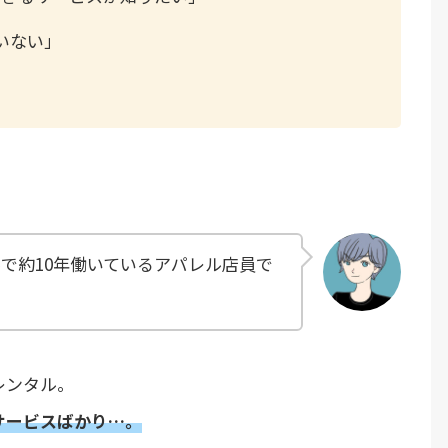
いない」
で約10年働いているアパレル店員で
レンタル。
サービスばかり…。