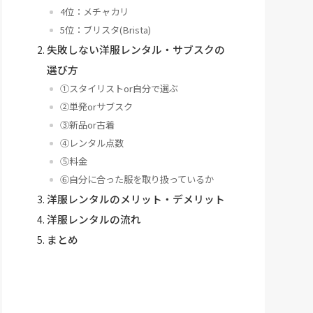
4位：メチャカリ
5位：ブリスタ(Brista)
無制限
返却手数料418円
失敗しない洋服レンタル・サブスクの
選び方
①スタイリストor自分で選ぶ
②単発orサブスク
無制限
往復送料無料（
③新品or古着
④レンタル点数
⑤料金
⑥自分に合った服を取り扱っているか
洋服レンタルのメリット・デメリット
洋服レンタルの流れ
まとめ