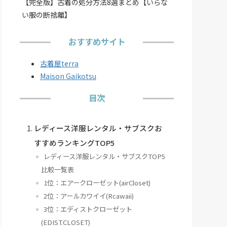
【完全版】古着の処分方法8選まとめ【いらな
い服の断捨離】
おすすめサイト
交換できる回数
送料
古着屋terra
ライトプラン：1回/月
Maison Gaikotsu
ライトプラスプラン：1回/月
返送料330円/1回
目次
レギュラープラン：無制限
プロスタイリングプラン：1回/月
レディース洋服レンタル・サブスクお
着
インフィニティプロスタイリングプラン：無制限
返送料315円〜/
すすめランキングTOP5
プロラグジュアリープラン：無制限
レディース洋服レンタル・サブスクTOP5
比較一覧表
1位：エアークローゼット(airCloset)
2位：アールカワイイ(Rcawaii)
1回/月
往復送料無料
3位：エディストクローゼット
(EDIST.CLOSET)