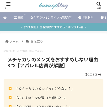
メニュー
検索
売る
今アツいオンライン古着屋
年代判別
レ
»【ガチ検証】古着買取おすすめランキング15選!! «
ホーム
お役立ち
記事内に広告を含む場合があります。
メチャカリのメンズをおすすめしない理由
3つ【アパレル店員が解説】
2026.08.01
「メチャカリのメンズってどうなの？」
「おすすめしない理由を知りたい」
「どの洋服レンタルを選べばいい？」