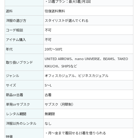
・15着プラン：最大5着/月1回
送料
往復送料無料
洋服の選び方
スタイリストが選んでくれる
コーデ相談
不可
アイテム購入
不可
年代
20代〜50代
UNITED ARROWS、nano UNIVERSE、BEAMS、TAKEO
取り扱いブランド
KIKUCHI、SHIPSなど
ジャンル
オフィスカジュアル、ビジネスカジュアル
サイズ
S〜L
新品or古着
古着
単発orサブスク
サブスク（月額制）
レンタル期間
無期限
洋服以外のレンタル
なし
・月〜金まで着回せる15着を借りられる
特徴