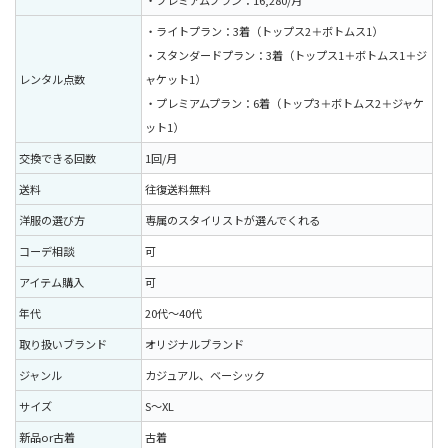
・プレミアムプラン：16,280/月
・ライトプラン：3着（トップス2＋ボトムス1）
・スタンダードプラン：3着（トップス1＋ボトムス1＋ジ
レンタル点数
ャケット1）
・プレミアムプラン：6着（トップ3＋ボトムス2＋ジャケ
ット1）
交換できる回数
1回/月
送料
往復送料無料
洋服の選び方
専属のスタイリストが選んでくれる
コーデ相談
可
アイテム購入
可
年代
20代〜40代
取り扱いブランド
オリジナルブランド
ジャンル
カジュアル、ベーシック
サイズ
S〜XL
新品or古着
古着