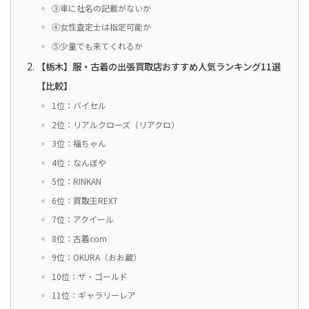
③車に社名の記載がないか
④女性査定士は指定可能か
⑤少量でも来てくれるか
【栃木】服・古着の出張買取店おすすめ人気ランキング11選
【比較】
1位：バイセル
2位：リアルクローズ（リアクロ）
3位：福ちゃん
4位：なんぼや
5位：RINKAN
6位：買取王REXT
7位：アクイール
8位：古着com
9位：OKURA（おお蔵）
10位：ザ・ゴールド
11位：ギャラリーレア