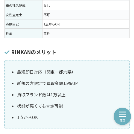
車の社名記載
なし
女性査定士
不可
点数目安
1点からOK
料金
無料
RINKANのメリット
最短即日対応（関東一都六県）
新規の方限定で買取金額15%UP
買取ブランド数は1万以上
状態が悪くても査定可能
1点からOK
目次