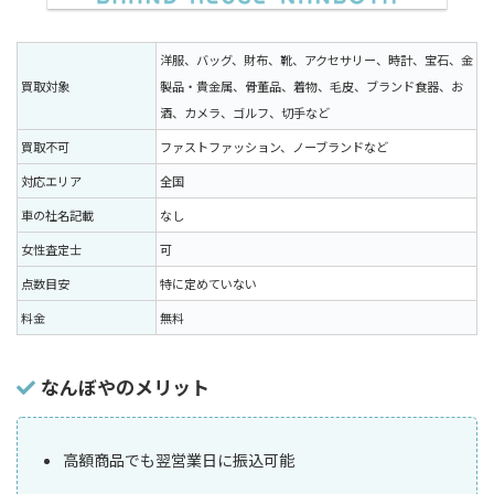
洋服、バッグ、財布、靴、アクセサリー、時計、宝石、金
買取対象
製品・貴金属、骨董品、着物、毛皮、ブランド食器、お
酒、カメラ、ゴルフ、切手など
買取不可
ファストファッション、ノーブランドなど
対応エリア
全国
車の社名記載
なし
女性査定士
可
点数目安
特に定めていない
料金
無料
なんぼやのメリット
高額商品でも翌営業日に振込可能