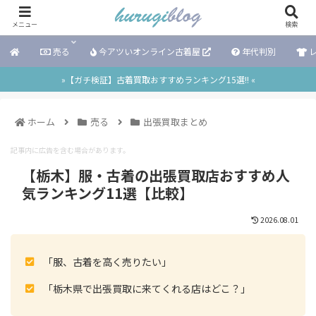
メニュー
検索
売る
今アツいオンライン古着屋
年代判別
レ
»【ガチ検証】古着買取おすすめランキング15選!! «
ホーム
売る
出張買取まとめ
記事内に広告を含む場合があります。
【栃木】服・古着の出張買取店おすすめ人
気ランキング11選【比較】
2026.08.01
「服、古着を高く売りたい」
「栃木県で出張買取に来てくれる店はどこ？」