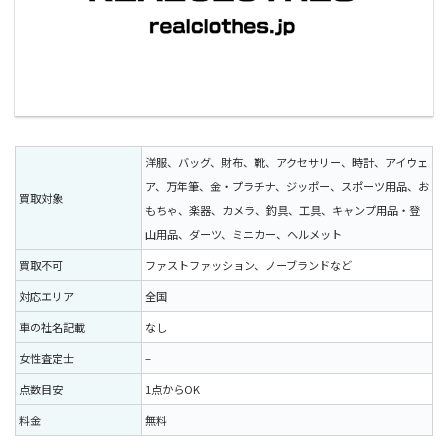
洋服、バッグ、財布、靴、アクセサリー、時計、アイウェ
ア、万年筆、金・プラチナ、ジッポー、スポーツ用品、お
買取対象
もちゃ、楽器、カメラ、釣具、工具、キャンプ用品・登
山用品、ダーツ、ミニカー、ヘルメット
買取不可
ファストファッション、ノーブランドなど
対応エリア
全国
車の社名記載
なし
女性査定士
–
点数目安
1点からOK
料金
無料