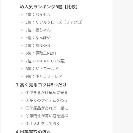
め人気ランキング9選【比較】
1位：バイセル
2位：リアルクローズ（リアクロ）
3位：福ちゃん
4位：なんぼや
5位：RINKAN
6位：買取王REXT
7位：OKURA（おお蔵）
8位：ザ・ゴールド
9位：ギャラリーレア
高く売るコツは5つだけ
①できるだけ早めに売る
②多くのアイテムを売る
③付属品があれば一緒に
④専門性が高い店を選ぶ
⑤手入れをしておく
出張買取の流れ