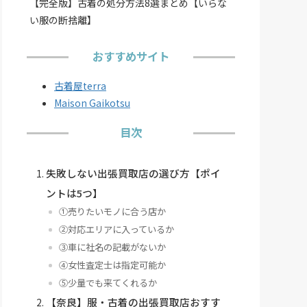
【完全版】古着の処分方法8選まとめ【いらな
い服の断捨離】
おすすめサイト
古着屋terra
Maison Gaikotsu
目次
失敗しない出張買取店の選び方【ポイ
ントは5つ】
①売りたいモノに合う店か
②対応エリアに入っているか
③車に社名の記載がないか
④女性査定士は指定可能か
⑤少量でも来てくれるか
【奈良】服・古着の出張買取店おすす