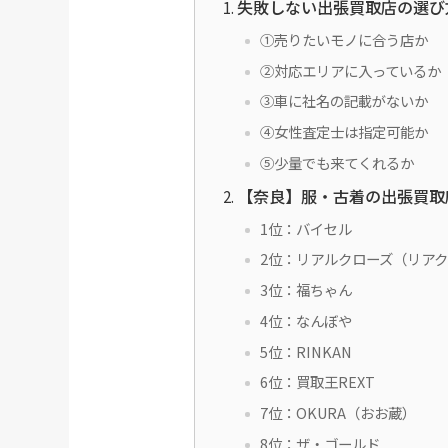
失敗しない出張買取店の選び
①売りたいモノに合う店か
②対応エリアに入っているか
③車に社名の記載がないか
④女性査定士は指定可能か
⑤少量でも来てくれるか
【奈良】服・古着の出張買取
1位：バイセル
2位：リアルクローズ（リア
3位：福ちゃん
4位：なんぼや
5位：RINKAN
6位：買取王REXT
7位：OKURA（おお蔵）
8位：ザ・ゴールド