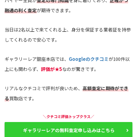
バイヤー全員が
査定の専門知識
を身に着けており、
正確かつ
融通の利く査定
が期待できます。
当日は2名以上で来てくれる上、身分を保証する業者証を持参
してくれるので安心です。
ギャラリーレア銀座本店では、
Googleのクチコミ
が100件以
上にも関わらず、
評価が★5
なのが驚きです。
リアルなクチコミで評判が良いため、
高額査定に期待ができ
る
買取店です。
＼クチコミ評価トップクラス／
ギャラリーレアの無料査定申し込みはこちら