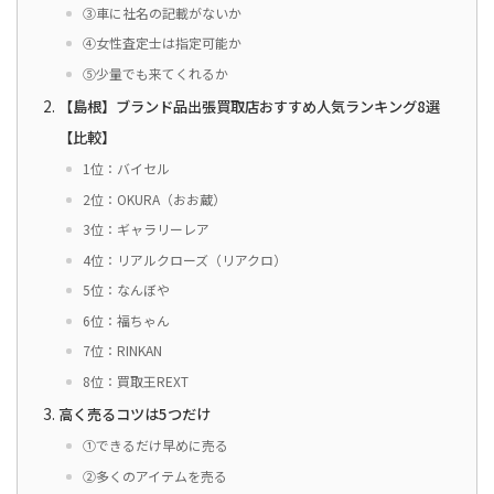
③車に社名の記載がないか
④女性査定士は指定可能か
⑤少量でも来てくれるか
【島根】ブランド品出張買取店おすすめ人気ランキング8選
【比較】
1位：バイセル
2位：OKURA（おお蔵）
3位：ギャラリーレア
4位：リアルクローズ（リアクロ）
5位：なんぼや
6位：福ちゃん
7位：RINKAN
8位：買取王REXT
高く売るコツは5つだけ
①できるだけ早めに売る
②多くのアイテムを売る