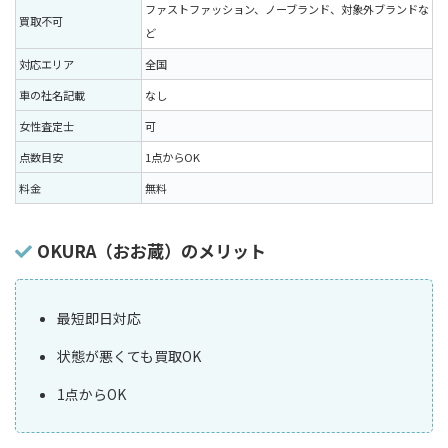
ファストファッション、ノーブランド、対象外ブランドな
買取不可
ど
対応エリア
全国
車の社名記載
なし
女性査定士
可
点数目安
1点からOK
料金
無料
OKURA（おお蔵）のメリット
最短即日対応
状態が悪くても買取OK
1点からOK