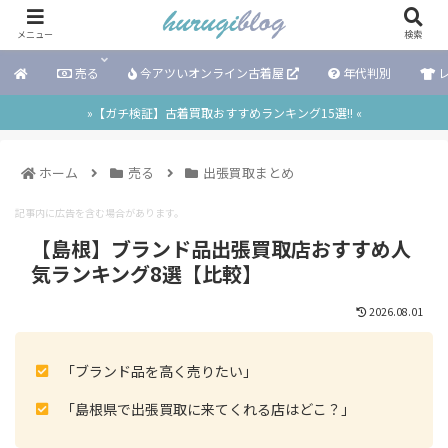
メニュー
検索
売る
今アツいオンライン古着屋
年代判別
レ
»【ガチ検証】古着買取おすすめランキング15選!! «
ホーム
売る
出張買取まとめ
記事内に広告を含む場合があります。
【島根】ブランド品出張買取店おすすめ人
気ランキング8選【比較】
2026.08.01
「ブランド品を高く売りたい」
「島根県で出張買取に来てくれる店はどこ？」