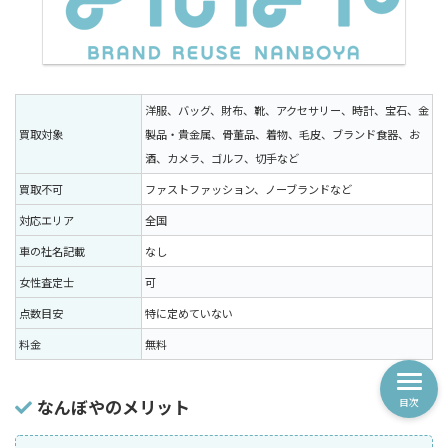
洋服、バッグ、財布、靴、アクセサリー、時計、宝石、金
買取対象
製品・貴金属、骨董品、着物、毛皮、ブランド食器、お
酒、カメラ、ゴルフ、切手など
買取不可
ファストファッション、ノーブランドなど
対応エリア
全国
車の社名記載
なし
女性査定士
可
点数目安
特に定めていない
料金
無料
なんぼやのメリット
目次