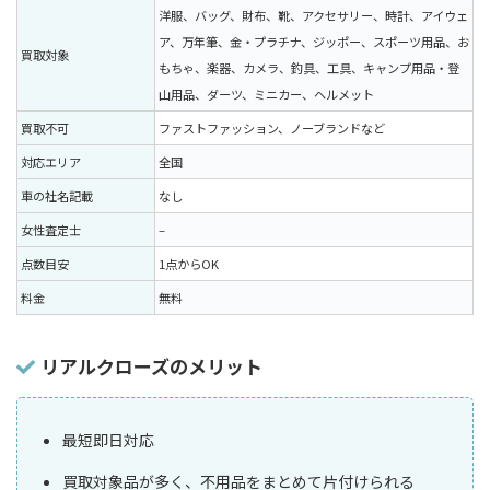
洋服、バッグ、財布、靴、アクセサリー、時計、アイウェ
ア、万年筆、金・プラチナ、ジッポー、スポーツ用品、お
買取対象
もちゃ、楽器、カメラ、釣具、工具、キャンプ用品・登
山用品、ダーツ、ミニカー、ヘルメット
買取不可
ファストファッション、ノーブランドなど
対応エリア
全国
車の社名記載
なし
女性査定士
–
点数目安
1点からOK
料金
無料
リアルクローズのメリット
最短即日対応
買取対象品が多く、不用品をまとめて片付けられる