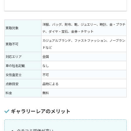
洋服、バッグ、財布、靴、ジュエリー、時計、金・プラチ
買取対象
ナ、ダイヤ・宝石、金券・チケット
カジュアルブランド、ファストファッション、ノーブラン
買取不可
ドなど
対応エリア
全国
車の社名記載
なし
女性査定士
不可
点数目安
品物による
料金
無料
ギャラリーレアのメリット
クチコミ評価が高い