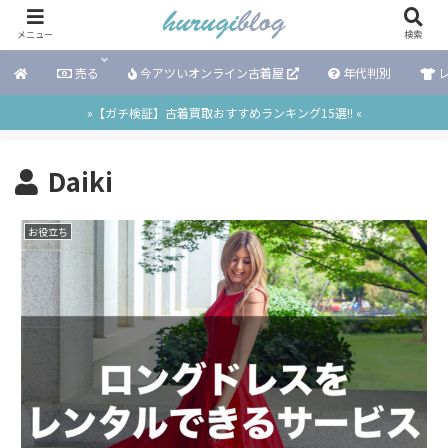
メニュー
検索
売る
今アツいオンライン古着屋
年代判別
レ
»【ガチ検証】古着買取おすすめランキング15選!! «
Daiki
お役立ち