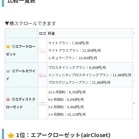
▼横スクロールできます
ロゴ
料金
レ
ライトプラン：7,800円/月
ラ
①エアークロー
ライトプラスプラン：13,800円/月
ラ
ゼット
レギュラープラン：10,800円/月
レ
プロスタイリングプラン：8,800円/月
プ
②アールカワイ
インフィニティプロスタイリングプラン：11,880円/月
イ
イ
プロラグジュアリープラン：22,880円/月
プ
12ヶ月契約：8,360円/月
③エディストク
6ヶ月契約：8,690円/月
4着
ローゼット
3ヶ月契約：9,460円/月
1ヶ月契約：10,120円/月
1位：エアークローゼット(airCloset)