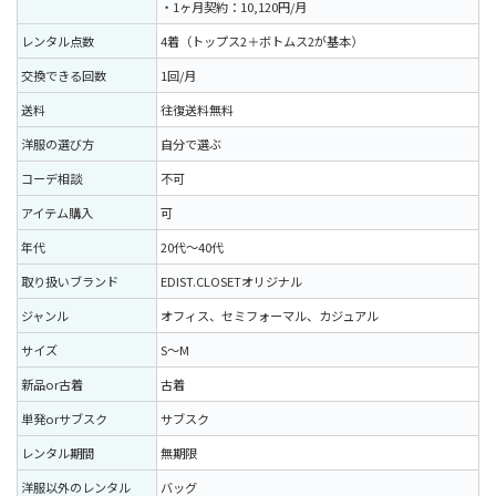
・1ヶ月契約：10,120円/月
レンタル点数
4着（トップス2＋ボトムス2が基本）
交換できる回数
1回/月
送料
往復送料無料
洋服の選び方
自分で選ぶ
コーデ相談
不可
アイテム購入
可
年代
20代〜40代
取り扱いブランド
EDIST.CLOSETオリジナル
ジャンル
オフィス、セミフォーマル、カジュアル
サイズ
S〜M
新品or古着
古着
単発orサブスク
サブスク
レンタル期間
無期限
洋服以外のレンタル
バッグ