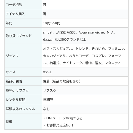
コーデ相談
可
アイテム購入
可
年代
10代〜50代
snidel、LAISSE PASSE、Apuweiser-riche、MIIA、
取り扱いブランド
dazzlinなど500ブランド以上
オフィスカジュアル、トレンド、きれいめ、フェミニン、
ジャンル
大人カジュアル、おうちコーデ、コスプレ、フォーマ
ル、結婚式、ナイトワーク、着物、浴衣、マタニティ
サイズ
XS〜L
新品or古着
古着（新品の場合もあり）
単発orサブスク
サブスク
レンタル期間
無期限
洋服以外のレンタル
なし
・LINEでコーデ相談できる
特徴
・お客様満足度No.1