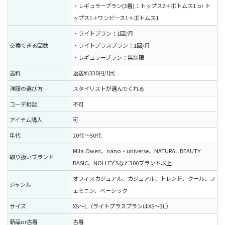
・レギュラープラン(3着)：トップス2＋ボトムス1 or ト
ップス1＋ワンピース1＋ボトムス1
・ライトプラン：1回/月
交換できる回数
・ライトプラスプラン：1回/月
・レギュラープラン：無制限
送料
返送料330円/1回
洋服の選び方
スタイリストが選んでくれる
コーデ相談
不可
アイテム購入
可
年代
20代〜50代
Mila Owen、nano・universe、NATURAL BEAUTY
取り扱いブランド
BASIC、NOLLEY’Sなど300ブランド以上
オフィスカジュアル、カジュアル、トレンド、クール、フ
ジャンル
ェミニン、ベーシック
サイズ
XS〜L（ライトプラスプランはXS〜3L）
新品or古着
古着