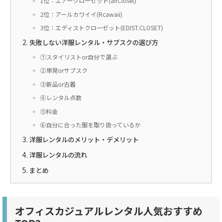
1位：エアークローゼット(airCloset)
2位：アールカワイイ(Rcawaii)
3位：エディストクローゼット(EDIST.CLOSET)
失敗しない洋服レンタル・サブスクの選び方
①スタイリストor自分で選ぶ
②単発orサブスク
③新品or古着
④レンタル点数
⑤料金
⑥自分に合った服を取り扱っているか
洋服レンタルのメリット・デメリット
洋服レンタルの流れ
まとめ
オフィスカジュアルレンタル人気おすすめ