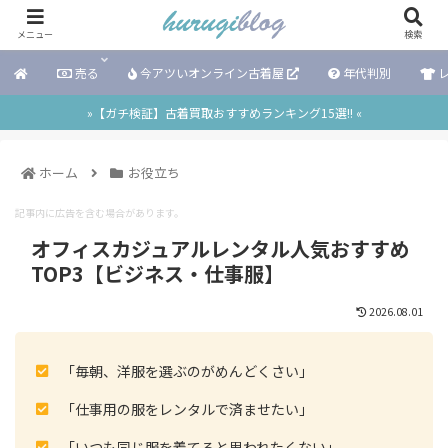
メニュー
検索
売る
今アツいオンライン古着屋
年代判別
レ
»【ガチ検証】古着買取おすすめランキング15選!! «
ホーム
お役立ち
記事内に広告を含む場合があります。
オフィスカジュアルレンタル人気おすすめ
TOP3【ビジネス・仕事服】
2026.08.01
「毎朝、洋服を選ぶのがめんどくさい」
「仕事用の服をレンタルで済ませたい」
「いつも同じ服を着てると思われたくない」